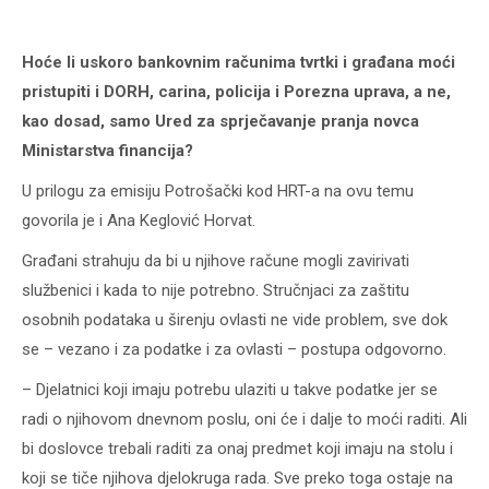
Hoće li uskoro bankovnim računima tvrtki i građana moći
pristupiti i DORH, carina, policija i Porezna uprava, a ne,
kao dosad, samo Ured za sprječavanje pranja novca
Ministarstva financija?
U prilogu za emisiju Potrošački kod HRT-a na ovu temu
govorila je i Ana Keglović Horvat.
Građani strahuju da bi u njihove račune mogli zavirivati
službenici i kada to nije potrebno. Stručnjaci za zaštitu
osobnih podataka u širenju ovlasti ne vide problem, sve dok
se – vezano i za podatke i za ovlasti – postupa odgovorno.
– Djelatnici koji imaju potrebu ulaziti u takve podatke jer se
radi o njihovom dnevnom poslu, oni će i dalje to moći raditi. Ali
bi doslovce trebali raditi za onaj predmet koji imaju na stolu i
koji se tiče njihova djelokruga rada. Sve preko toga ostaje na