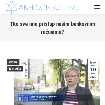
Tko sve ima pristup našim bankovnim
računima?
You are here:
GDPR
May
10
Iz medija
2022