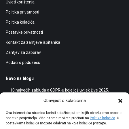
Uvjeti korištenja
window
window
window
window
Politika privatnosti
Politika kolačića
Postavke privatnosti
Kontakt za zahtjeve ispitanika
Zahtjev za zaborav
Podaci o poduzeću
Novo na blogu
10 najvećih zabluda o GDPR-u koje još uvijek žive 2025.
25/05/2025
Obavijest o kolačićima
Umjetna inteligencija (AI) i GDPR
Ova internetska stranica koristi kolačiće putem kojih obrađujemo osobne
podatke posjetitelja. Više o tome možete pročitati na
Politika kolačića
. U
15/03/2024
postavkama kolačića možete odabrati na koje kolačiće pristajte.