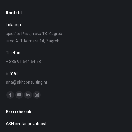
Kontakt
Lokacija:
sjedište Prisojnička 13, Zagreb
ured A. T. Mimare 14, Zagreb
Telefon:
+ 385 91 544 54 58
E-mail:
ana@akhconsulting.hr
Find us on:
Facebook
YouTube
Linkedin
Instagram
page
page
page
page
Brzi izbornik
opens
opens
opens
opens
in
in
in
in
AKH centar privatnosti
new
new
new
new