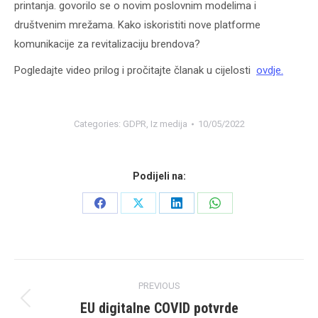
printanja. govorilo se o novim poslovnim modelima i
društvenim mrežama. Kako iskoristiti nove platforme
komunikacije za revitalizaciju brendova?
Pogledajte video prilog i pročitajte članak u cijelosti
ovdje.
Categories:
GDPR
,
Iz medija
10/05/2022
Podijeli na:
Share
Share
Share
Share
on
on
on
on
Facebook
X
LinkedIn
WhatsApp
Post
PREVIOUS
navigation
EU digitalne COVID potvrde
Previous