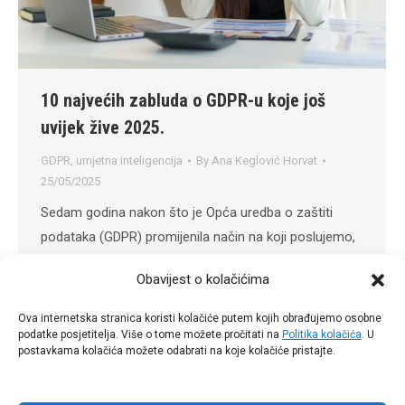
10 najvećih zabluda o GDPR-u koje još
uvijek žive 2025.
GDPR
,
umjetna inteligencija
By
Ana Keglović Horvat
25/05/2025
Sedam godina nakon što je Opća uredba o zaštiti
podataka (GDPR) promijenila način na koji poslujemo,
mnoge tvrtke, obrti i institucije i dalje rade iste
Obavijest o kolačićima
pogreške. GDPR se u međuvremenu uskladio s novim
digitalnim trendovima, uveo dodatne smjernice kroz
Ova internetska stranica koristi kolačiće putem kojih obrađujemo osobne
europske odluke, a na scenu su stupile i nove
podatke posjetitelja. Više o tome možete pročitati na
Politika kolačića
. U
postavkama kolačića možete odabrati na koje kolačiće pristajte.
regulative Digital Services Act i AI Act.…