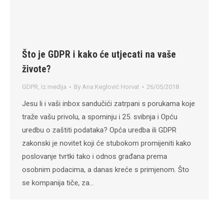
Što je GDPR i kako će utjecati na vaše
živote?
GDPR
,
Iz medija
By
Ana Keglović Horvat
26/05/2018
Jesu li i vaši inbox sandučići zatrpani s porukama koje
traže vašu privolu, a spominju i 25. svibnja i Opću
uredbu o zaštiti podataka? Opća uredba ili GDPR
zakonski je novitet koji će stubokom promijeniti kako
poslovanje tvrtki tako i odnos građana prema
osobnim podacima, a danas kreće s primjenom. Što
se kompanija tiče, za…