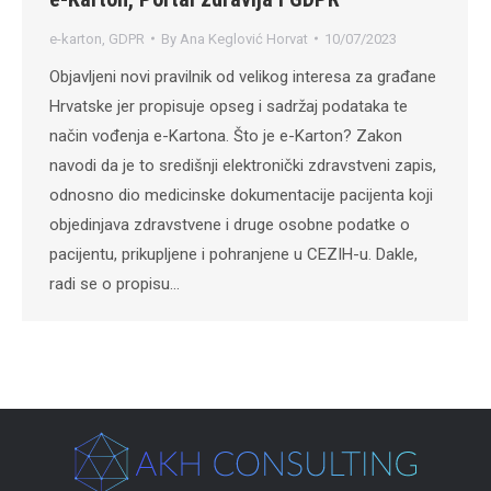
e-karton
,
GDPR
By
Ana Keglović Horvat
10/07/2023
Objavljeni novi pravilnik od velikog interesa za građane
Hrvatske jer propisuje opseg i sadržaj podataka te
način vođenja e-Kartona. Što je e-Karton? Zakon
navodi da je to središnji elektronički zdravstveni zapis,
odnosno dio medicinske dokumentacije pacijenta koji
objedinjava zdravstvene i druge osobne podatke o
pacijentu, prikupljene i pohranjene u CEZIH-u. Dakle,
radi se o propisu…