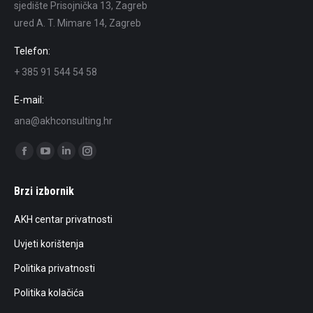
sjedište Prisojnička 13, Zagreb
ured A. T. Mimare 14, Zagreb
Telefon:
+ 385 91 544 54 58
E-mail:
ana@akhconsulting.hr
Find us on:
Facebook
YouTube
Linkedin
Instagram
page
page
page
page
Brzi izbornik
opens
opens
opens
opens
in
in
in
in
AKH centar privatnosti
new
new
new
new
Uvjeti korištenja
window
window
window
window
Politika privatnosti
Politika kolačića