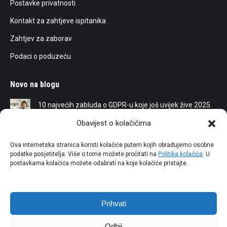
Postavke privatnosti
Kontakt za zahtjeve ispitanika
Zahtjev za zaborav
Podaci o poduzeću
Novo na blogu
10 najvećih zabluda o GDPR-u koje još uvijek žive 2025.
25/05/2025
Obavijest o kolačićima
Umjetna inteligencija (AI) i GDPR
Ova internetska stranica koristi kolačiće putem kojih obrađujemo osobne
podatke posjetitelja. Više o tome možete pročitati na
Politika kolačića
. U
15/03/2024
postavkama kolačića možete odabrati na koje kolačiće pristajte.
Drakonske kazne agencijama za naplatu potraživanja
29/10/2023
Prihvati
Odbij