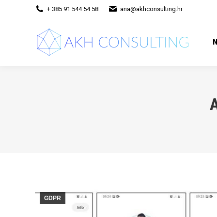
+ 385 91 544 54 58
ana@akhconsulting.hr
A
GDPR