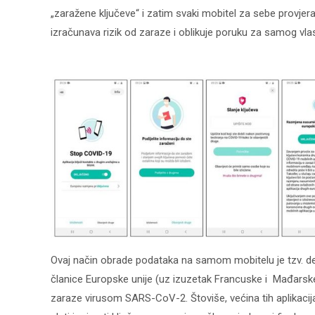
„zaražene ključeve“ i zatim svaki mobitel za sebe provjerav
izračunava rizik od zaraze i oblikuje poruku za samog vla
Ovaj način obrade podataka na samom mobitelu je tzv. de
članice Europske unije (uz izuzetak Francuske i Mađarske)
zaraze virusom SARS-CoV-2. Štoviše, većina tih aplikacija