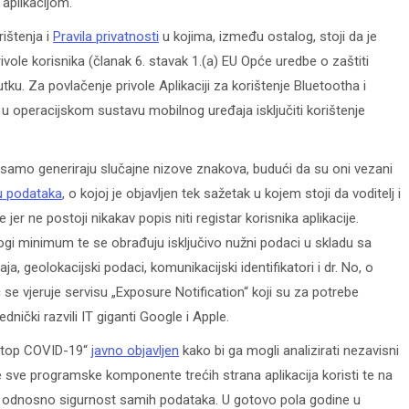
 aplikacijom.
ištenja i
Pravila privatnosti
u kojima, između ostalog, stoji da je
ole korisnika (članak 6. stavak 1.(a) EU Opće uredbe o zaštiti
utku.
Za povlačenje privole Aplikaciji za korištenje Bluetootha i
u operacijskom sustavu mobilnog uređaja isključiti korištenje
samo generiraju slučajne nizove znakova, budući da su oni vezani
tu podataka
, o kojoj je objavljen tek sažetak u kojem stoji da voditelj i
 jer ne postoji nikakav popis niti registar korisnika aplikacije.
gi minimum te se obrađuju isključivo nužni podaci u skladu sa
, geolokacijski podaci, komunikacijski identifikatori i dr. No, o
se vjeruje servisu „Exposure Notification“ koji su za potrebe
ički razvili IT giganti Google i Apple.
 „Stop COVID-19“
javno objavljen
kako bi ga mogli analizirati nezavisni
je sve programske komponente trećih strana aplikacija koristi te na
a, odnosno sigurnost samih podataka. U gotovo pola godine u