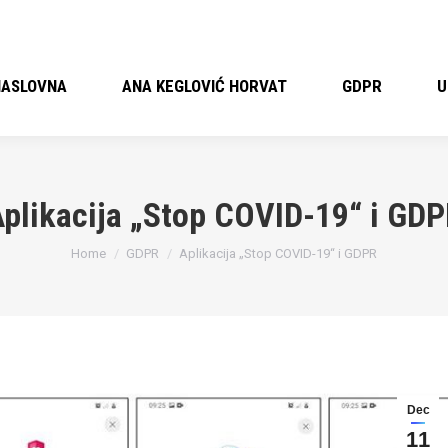
NASLOVNA
ANA KEGLOVIĆ HORVAT
GDPR
U
plikacija „Stop COVID-19“ i GD
You are here:
Home
GDPR
Aplikacija „Stop COVID-19“ i GDPR
Dec
11