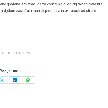
trane građana, što znači da za korištenje ovog digitalnog alata nije
im dijelom zaslužan i manjak promotivnih aktivnosti od strane
y:
GDPR
11/12/2020
Podijeli na:
Share
Share
Share
on
on
on
ook
X
LinkedIn
WhatsApp