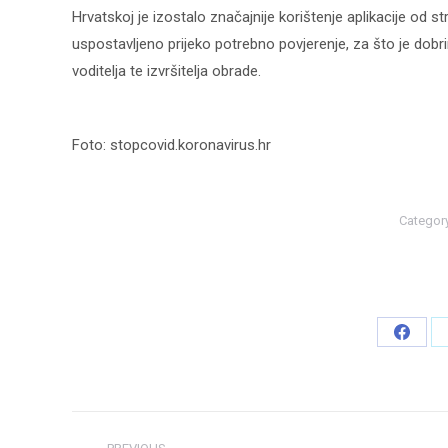
Hrvatskoj je izostalo značajnije korištenje aplikacije od s
uspostavljeno prijeko potrebno povjerenje, za što je dobr
voditelja te izvršitelja obrade.
Foto: stopcovid.koronavirus.hr
Categor
Share
on
Faceb
Post