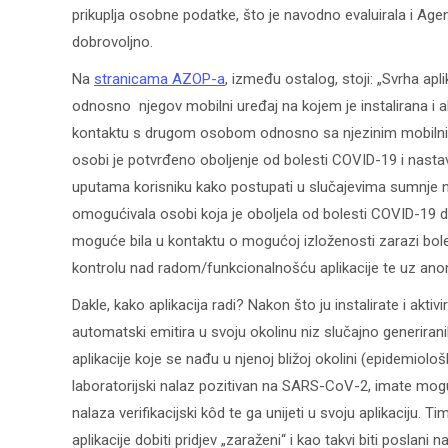
prikuplja osobne podatke, što je navodno evaluirala i Age
dobrovoljno.
Na
stranicama AZOP-a
, između ostalog, stoji: „Svrha apl
odnosno njegov mobilni uređaj na kojem je instalirana i a
kontaktu s drugom osobom odnosno sa njezinim mobilnim u
osobi je potvrđeno oboljenje od bolesti COVID-19 i nastav
uputama korisniku kako postupati u slučajevima sumnje 
omogućivala osobi koja je oboljela od bolesti COVID-19 da
moguće bila u kontaktu o mogućoj izloženosti zarazi bolest
kontrolu nad radom/funkcionalnošću aplikacije te uz anoni
Dakle, kako aplikacija radi? Nakon što ju instalirate i akti
automatski emitira u svoju okolinu niz slučajno generirani
aplikacije koje se nađu u njenoj bližoj okolini (epidemiološ
laboratorijski nalaz pozitivan na SARS-CoV-2, imate moguć
nalaza verifikacijski kôd te ga unijeti u svoju aplikaciju. Ti
aplikacije dobiti pridjev „zaraženi“ i kao takvi biti poslan