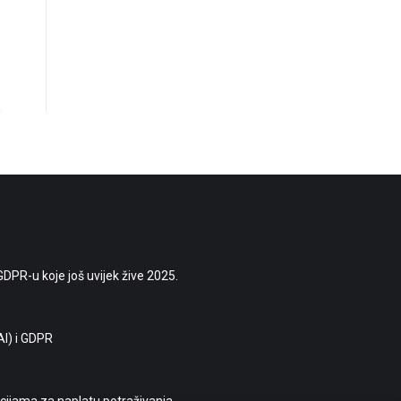
DPR-u koje još uvijek žive 2025.
AI) i GDPR
ijama za naplatu potraživanja