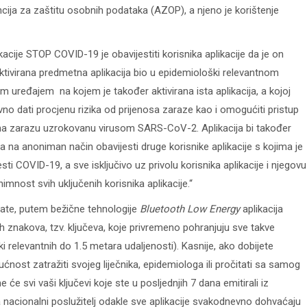
ncija za zaštitu osobnih podataka (AZOP), a njeno je korištenje
ikacije STOP COVID-19 je obavijestiti korisnika aplikacije da je on
ktivirana predmetna aplikacija bio u epidemiološki relevantnom
ređajem na kojem je također aktivirana ista aplikacija, a kojoj
no dati procjenu rizika od prijenosa zaraze kao i omogućiti pristup
na zarazu uzrokovanu virusom SARS-CoV-2. Aplikacija bi također
 na anoniman način obavijesti druge korisnike aplikacije s kojima je
i COVID-19, a sve isključivo uz privolu korisnika aplikacije i njegovu
mnost svih uključenih korisnika aplikacije.“
virate, putem bežične tehnologije
Bluetooth Low Energy
aplikacija
h znakova, tzv. ključeva, koje privremeno pohranjuju sve takve
ki relevantnih do 1.5 metara udaljenosti). Kasnije, ako dobijete
nost zatražiti svojeg liječnika, epidemiologa ili pročitati sa samog
me će svi vaši ključevi koje ste u posljednjih 7 dana emitirali iz
i na nacionalni poslužitelj odakle sve aplikacije svakodnevno dohvaćaju