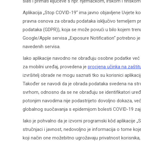
slati i primati ključeve s npr. njemačkom, irskom i finskom
Aplikacija „Stop COVID-19“ ima javno objavljene Uvjete kor
pravna osnova za obradu podataka isključivo temeljem priv
podataka (GDPR)), koja se može povući u bilo kojem tren
Google/Apple servisa „Exposure Notification“ potrebno je 
navedenih servisa.
Iako aplikacije navodno ne obrađuju osobne podatke već 
za mobilni uređaj, provedena je
procjena učinka na zašti
izvršitelj obrade ne mogu saznati tko su korisnici aplikacije
Također se navodi da je obrada podataka svedena na stro
svrhom, odnosno da se ne obrađuju se identifikatori uređaja
potonjim navodima nije podastrijeto dovoljno dokaza, već 
globalnog suočavanja s epidemijom bolesti COVID-19 zajedn
Iako je pohvalno da je izvorni programski kôd aplikacije
stručnjaci i javnost, nedovoljno je informacija o tome ko
koji način one možebitno ugrožavaju privatnost korisnik