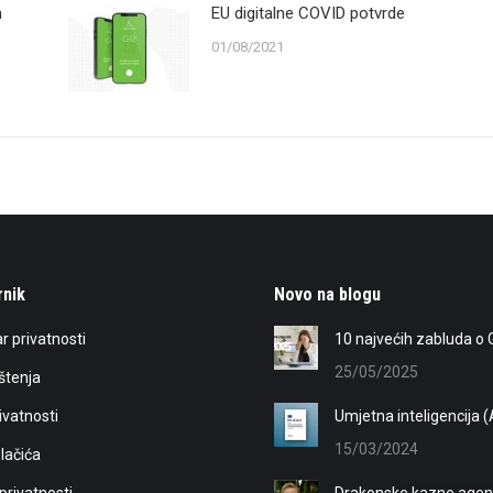
m
EU digitalne COVID potvrde
01/08/2021
rnik
Novo na blogu
r privatnosti
10 najvećih zabluda o G
25/05/2025
ištenja
rivatnosti
Umjetna inteligencija (
15/03/2024
olačića
privatnosti
Drakonske kazne agenc