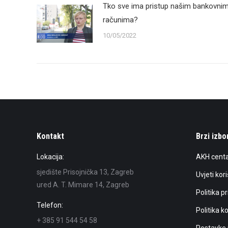
Tko sve ima pristup našim bankovni
računima?
10/05/2022
Kontakt
Brzi izbo
Lokacija:
AKH centa
sjedište Prisojnička 13, Zagreb
Uvjeti kor
ured A. T. Mimare 14, Zagreb
Politika p
Telefon:
Politika k
+ 385 91 544 54 58
Postavke 