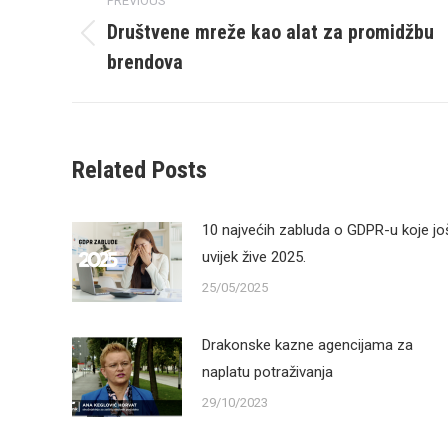
PREVIOUS
navigation
Društvene mreže kao alat za promidžbu
Previous
brendova
post:
Related Posts
10 najvećih zabluda o GDPR-u koje jo
uvijek žive 2025.
25/05/2025
Drakonske kazne agencijama za
naplatu potraživanja
29/10/2023