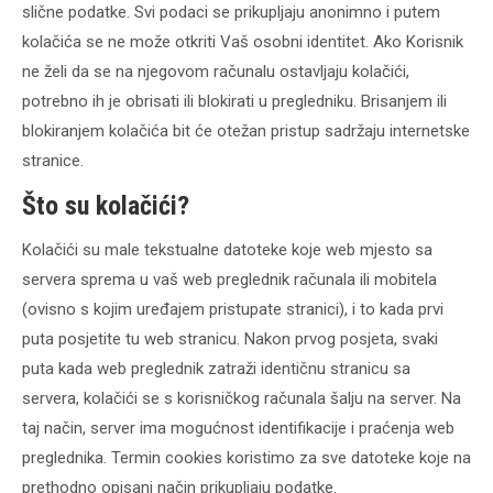
slične podatke. Svi podaci se prikupljaju anonimno i putem
kolačića se ne može otkriti Vaš osobni identitet. Ako Korisnik
ne želi da se na njegovom računalu ostavljaju kolačići,
potrebno ih je obrisati ili blokirati u pregledniku. Brisanjem ili
blokiranjem kolačića bit će otežan pristup sadržaju internetske
stranice.
Što su kolačići?
Kolačići su male tekstualne datoteke koje web mjesto sa
servera sprema u vaš web preglednik računala ili mobitela
(ovisno s kojim uređajem pristupate stranici), i to kada prvi
puta posjetite tu web stranicu. Nakon prvog posjeta, svaki
puta kada web preglednik zatraži identičnu stranicu sa
servera, kolačići se s korisničkog računala šalju na server. Na
taj način, server ima mogućnost identifikacije i praćenja web
preglednika. Termin cookies koristimo za sve datoteke koje na
prethodno opisani način prikupljaju podatke.