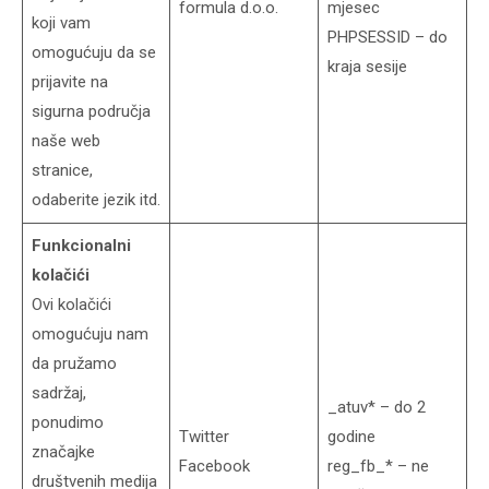
formula d.o.o.
mjesec
koji vam
PHPSESSID – do
omogućuju da se
kraja sesije
prijavite na
sigurna područja
naše web
stranice,
odaberite jezik itd.
Funkcionalni
kolačići
Ovi kolačići
omogućuju nam
da pružamo
sadržaj,
_atuv* – do 2
ponudimo
Twitter
godine
značajke
Facebook
reg_fb_* – ne
društvenih medija