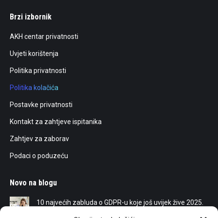
page
page
page
page
Brzi izbornik
opens
opens
opens
opens
in
in
in
in
AKH centar privatnosti
new
new
new
new
Uvjeti korištenja
window
window
window
window
Politika privatnosti
Politika kolačića
Postavke privatnosti
Kontakt za zahtjeve ispitanika
Zahtjev za zaborav
Podaci o poduzeću
Novo na blogu
10 najvećih zabluda o GDPR-u koje još uvijek žive 2025.
25/05/2025