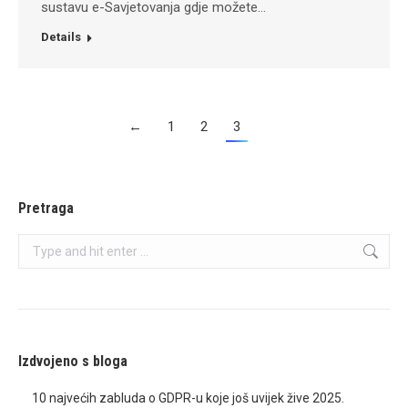
sustavu e-Savjetovanja gdje možete…
Details
←
1
2
3
Pretraga
Search:
Izdvojeno s bloga
10 najvećih zabluda o GDPR-u koje još uvijek žive 2025.