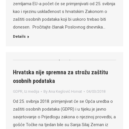
zemljama EU-a počet će se primjenjivati od 25. svibnja
kao i njezinu usklađenost s hrvatskim Zakonom o
zaštiti osobnih podataka koji bi uskoro trebao biti
donesen. Pročitajte članak Poslovnog dnevnika…
Details
Hrvatska nije spremna za strožu zaštitu
osobnih podataka
GDPR
,
Iz medija
By
Ana Keglović Horvat
04/03/2018
Od 25. svibnja 2018. primjenjivat će se Opća uredba o
zaštiti osobnih podataka (GDPR) i u tijeku je javno
savjetovanje o Prijedlogu zakona o njezinoj provedbi, a
gošće Točke na tjedan bile su Sanja Silaj Zeman iz