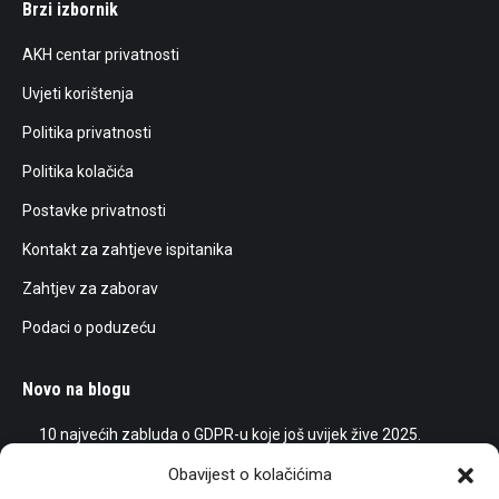
Brzi izbornik
opens
opens
opens
opens
in
in
in
in
AKH centar privatnosti
new
new
new
new
Uvjeti korištenja
window
window
window
window
Politika privatnosti
Politika kolačića
Postavke privatnosti
Kontakt za zahtjeve ispitanika
Zahtjev za zaborav
Podaci o poduzeću
Novo na blogu
10 najvećih zabluda o GDPR-u koje još uvijek žive 2025.
25/05/2025
Obavijest o kolačićima