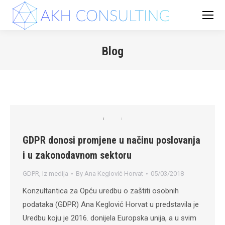
Blog
You are here:
GDPR donosi promjene u načinu poslovanja
i u zakonodavnom sektoru
GDPR
,
Iz medija
By
Ana Keglović Horvat
05/03/2018
Konzultantica za Opću uredbu o zaštiti osobnih
podataka (GDPR) Ana Keglović Horvat u predstavila je
Uredbu koju je 2016. donijela Europska unija, a u svim