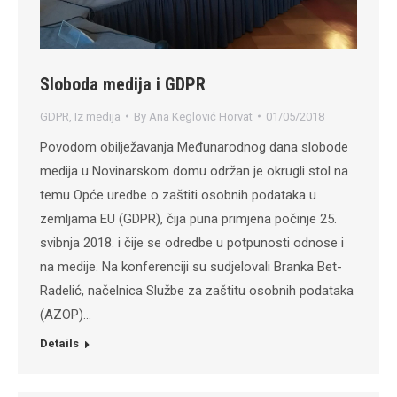
Sloboda medija i GDPR
GDPR
,
Iz medija
By
Ana Keglović Horvat
01/05/2018
Povodom obilježavanja Međunarodnog dana slobode
medija u Novinarskom domu održan je okrugli stol na
temu Opće uredbe o zaštiti osobnih podataka u
zemljama EU (GDPR), čija puna primjena počinje 25.
svibnja 2018. i čije se odredbe u potpunosti odnose i
na medije. Na konferenciji su sudjelovali Branka Bet-
Radelić, načelnica Službe za zaštitu osobnih podataka
(AZOP)…
Details