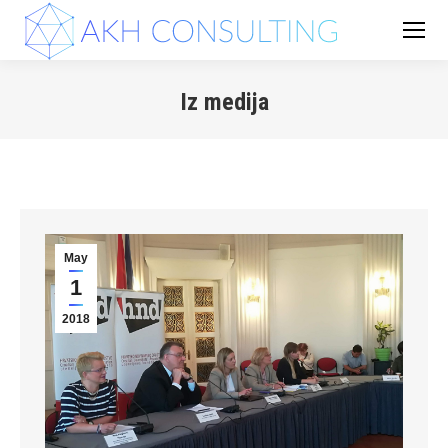
Iz medija
You are here:
May
1
2018