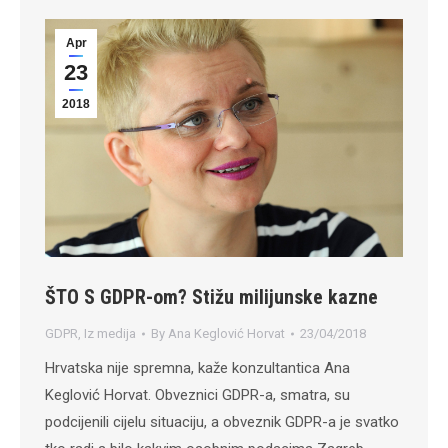
Apr
23
2018
ŠTO S GDPR-om? Stižu milijunske kazne
GDPR
,
Iz medija
By
Ana Keglović Horvat
23/04/2018
Hrvatska nije spremna, kaže konzultantica Ana
Keglović Horvat. Obveznici GDPR-a, smatra, su
podcijenili cijelu situaciju, a obveznik GDPR-a je svatko