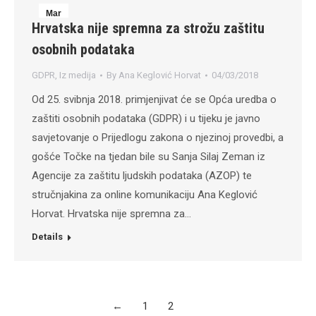
Mar
Hrvatska nije spremna za strožu zaštitu
4
osobnih podataka
2018
GDPR
,
Iz medija
By
Ana Keglović Horvat
04/03/2018
Od 25. svibnja 2018. primjenjivat će se Opća uredba o
zaštiti osobnih podataka (GDPR) i u tijeku je javno
savjetovanje o Prijedlogu zakona o njezinoj provedbi, a
gošće Točke na tjedan bile su Sanja Silaj Zeman iz
Agencije za zaštitu ljudskih podataka (AZOP) te
stručnjakina za online komunikaciju Ana Keglović
Horvat. Hrvatska nije spremna za…
Details
←
1
2