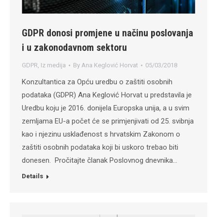
GDPR donosi promjene u načinu poslovanja
i u zakonodavnom sektoru
GDPR
,
Iz medija
By
Ana Keglović Horvat
05/03/2018
Konzultantica za Opću uredbu o zaštiti osobnih
podataka (GDPR) Ana Keglović Horvat u predstavila je
Uredbu koju je 2016. donijela Europska unija, a u svim
zemljama EU-a počet će se primjenjivati od 25. svibnja
kao i njezinu usklađenost s hrvatskim Zakonom o
zaštiti osobnih podataka koji bi uskoro trebao biti
donesen. Pročitajte članak Poslovnog dnevnika…
Details