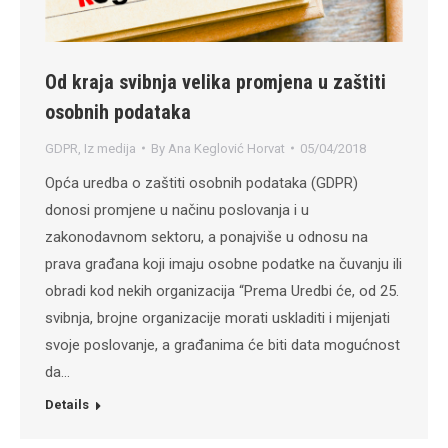
Od kraja svibnja velika promjena u zaštiti
osobnih podataka
GDPR
,
Iz medija
By
Ana Keglović Horvat
05/04/2018
Opća uredba o zaštiti osobnih podataka (GDPR)
donosi promjene u načinu poslovanja i u
zakonodavnom sektoru, a ponajviše u odnosu na
prava građana koji imaju osobne podatke na čuvanju ili
obradi kod nekih organizacija “Prema Uredbi će, od 25.
svibnja, brojne organizacije morati uskladiti i mijenjati
svoje poslovanje, a građanima će biti data mogućnost
da…
Details