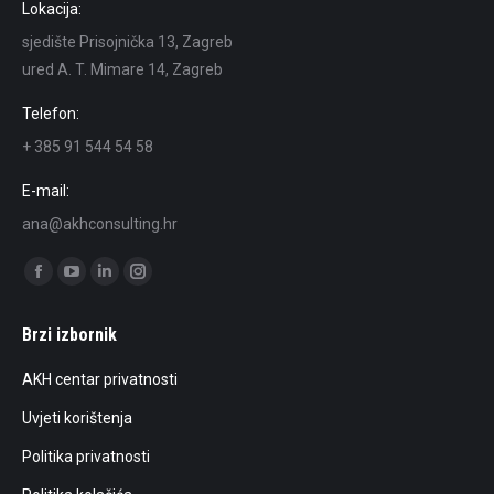
Lokacija:
sjedište Prisojnička 13, Zagreb
ured A. T. Mimare 14, Zagreb
Telefon:
+ 385 91 544 54 58
E-mail:
ana@akhconsulting.hr
Find us on:
Facebook
YouTube
Linkedin
Instagram
page
page
page
page
Brzi izbornik
opens
opens
opens
opens
in
in
in
in
AKH centar privatnosti
new
new
new
new
Uvjeti korištenja
window
window
window
window
Politika privatnosti