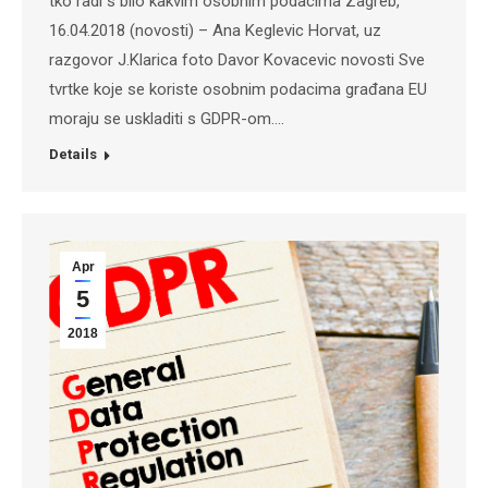
tko radi s bilo kakvim osobnim podacima Zagreb,
16.04.2018 (novosti) – Ana Keglevic Horvat, uz
razgovor J.Klarica foto Davor Kovacevic novosti Sve
tvrtke koje se koriste osobnim podacima građana EU
moraju se uskladiti s GDPR-om.…
Details
Apr
5
2018