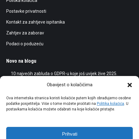
Politika kolačića
Postavke privatnosti
Kontakt za zahtjeve ispitanika
Zahtjev za zaborav
Podaci o poduzeću
Novo na blogu
10 najvećih zabluda o GDPR-u koje još uvijek žive 2025.
25/05/2025
Obavijest o kolačićima
Umjetna inteligencija (AI) i GDPR
Ova internetska stranica koristi kolačiće putem kojih obrađujemo osobne
podatke posjetitelja. Više o tome možete pročitati na
Politika kolačića
. U
15/03/2024
postavkama kolačića možete odabrati na koje kolačiće pristajte.
Drakonske kazne agencijama za naplatu potraživanja
29/10/2023
Prihvati