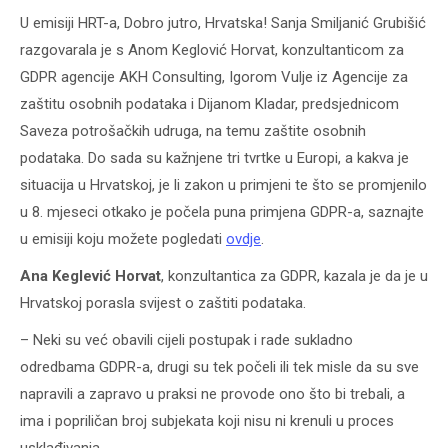
U emisiji HRT-a, Dobro jutro, Hrvatska! Sanja Smiljanić Grubišić
razgovarala je s Anom Keglović Horvat, konzultanticom za
GDPR agencije AKH Consulting, Igorom Vulje iz Agencije za
zaštitu osobnih podataka i Dijanom Kladar, predsjednicom
Saveza potrošačkih udruga, na temu zaštite osobnih
podataka. Do sada su kažnjene tri tvrtke u Europi, a kakva je
situacija u Hrvatskoj, je li zakon u primjeni te što se promjenilo
u 8. mjeseci otkako je počela puna primjena GDPR-a, saznajte
u emisiji koju možete pogledati
ovdje
.
Ana Keglević Horvat
, konzultantica za GDPR, kazala je da je u
Hrvatskoj porasla svijest o zaštiti podataka.
– Neki su već obavili cijeli postupak i rade sukladno
odredbama GDPR-a, drugi su tek počeli ili tek misle da su sve
napravili a zapravo u praksi ne provode ono što bi trebali, a
ima i popriličan broj subjekata koji nisu ni krenuli u proces