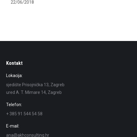
22/06/2018
Kontakt
Lokacija:
sjedište Prisojnička 13, Zagreb
ured A. T. Mimare 14, Zagreb
Telefon:
+ 385 91 544 54 58
E-mail:
ana@akhconsulting.hr