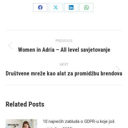
Share
Share
Share
Share
on
on
on
on
Facebook
X
LinkedIn
WhatsApp
Post
PREVIOUS
navigation
Women in Adria – All level savjetovanje
Previous
post:
NEXT
Društvene mreže kao alat za promidžbu brendova
Next
post:
Related Posts
10 najvećih zabluda o GDPR-u koje još