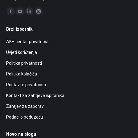
Find us on:
Facebook
YouTube
Linkedin
Instagram
page
page
page
page
Brzi izbornik
opens
opens
opens
opens
in
in
in
in
AKH centar privatnosti
new
new
new
new
Uvjeti korištenja
window
window
window
window
Politika privatnosti
Politika kolačića
Postavke privatnosti
Kontakt za zahtjeve ispitanika
Zahtjev za zaborav
Podaci o poduzeću
Novo na blogu