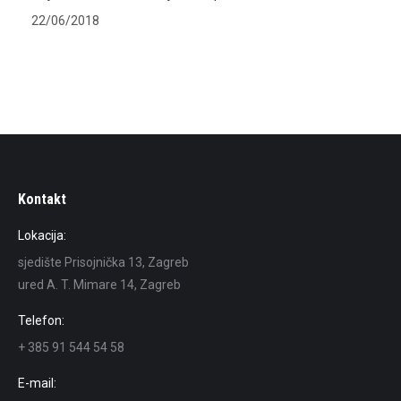
22/06/2018
Kontakt
Lokacija:
sjedište Prisojnička 13, Zagreb
ured A. T. Mimare 14, Zagreb
Telefon:
+ 385 91 544 54 58
E-mail: