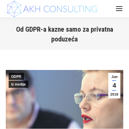
Od GDPR-a kazne samo za privatna
poduzeća
You are here:
GDPR
Jun
4
Iz medija
2018