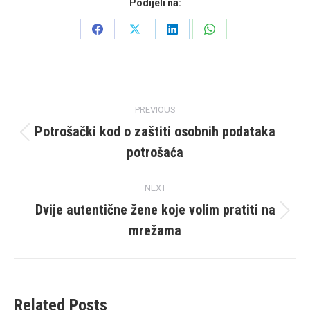
Podijeli na:
Share
Share
Share
Share
on
on
on
on
Facebook
X
LinkedIn
WhatsApp
Post
PREVIOUS
navigation
Potrošački kod o zaštiti osobnih podataka
Previous
potrošaća
post:
NEXT
Dvije autentične žene koje volim pratiti na
Next
mrežama
post:
Related Posts