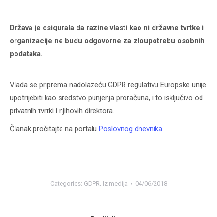
Država je osigurala da razine vlasti kao ni državne tvrtke i
organizacije ne budu odgovorne za zloupotrebu osobnih
podataka.
Vlada se priprema nadolazeću GDPR regulativu Europske unije
upotrijebiti kao sredstvo punjenja proračuna, i to isključivo od
privatnih tvrtki i njihovih direktora.
Članak pročitajte na portalu
Poslovnog dnevnika
.
Categories:
GDPR
,
Iz medija
04/06/2018