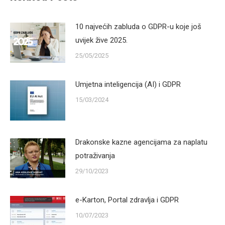
10 najvećih zabluda o GDPR-u koje još
uvijek žive 2025.
25/05/2025
Umjetna inteligencija (AI) i GDPR
15/03/2024
Drakonske kazne agencijama za naplatu
potraživanja
29/10/2023
e-Karton, Portal zdravlja i GDPR
10/07/2023