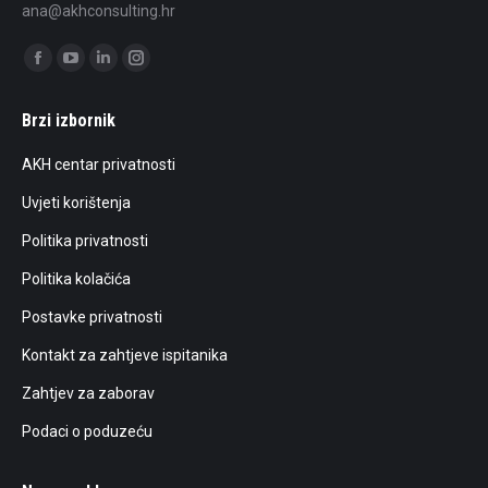
ana@akhconsulting.hr
Find us on:
Facebook
YouTube
Linkedin
Instagram
page
page
page
page
Brzi izbornik
opens
opens
opens
opens
in
in
in
in
AKH centar privatnosti
new
new
new
new
Uvjeti korištenja
window
window
window
window
Politika privatnosti
Politika kolačića
Postavke privatnosti
Kontakt za zahtjeve ispitanika
Zahtjev za zaborav
Podaci o poduzeću