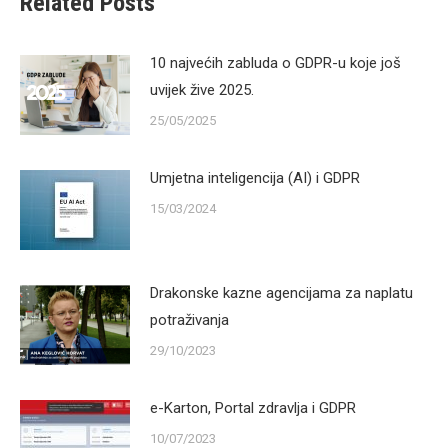
Related Posts
10 najvećih zabluda o GDPR-u koje još
uvijek žive 2025.
25/05/2025
Umjetna inteligencija (AI) i GDPR
15/03/2024
Drakonske kazne agencijama za naplatu
potraživanja
29/10/2023
e-Karton, Portal zdravlja i GDPR
10/07/2023