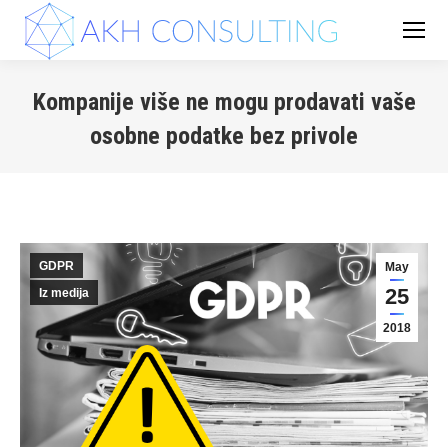
Kompanije više ne mogu prodavati vaše
osobne podatke bez privole
You are here:
GDPR
May
25
Iz medija
2018