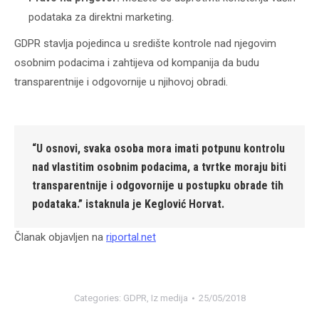
podataka za direktni marketing.
GDPR stavlja pojedinca u središte kontrole nad njegovim
osobnim podacima i zahtijeva od kompanija da budu
transparentnije i odgovornije u njihovoj obradi.
“U osnovi, svaka osoba mora imati potpunu kontrolu
nad vlastitim osobnim podacima, a tvrtke moraju biti
transparentnije i odgovornije u postupku obrade tih
podataka.”
istaknula je Keglović Horvat.
Članak objavljen na
riportal.net
Categories:
GDPR
,
Iz medija
25/05/2018