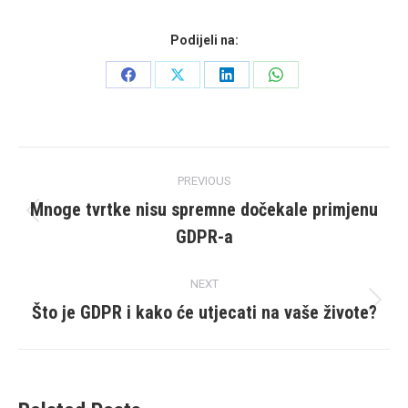
Podijeli na:
Share
Share
Share
Share
on
on
on
on
Facebook
X
LinkedIn
WhatsApp
Post
PREVIOUS
navigation
Mnoge tvrtke nisu spremne dočekale primjenu
Previous
GDPR-a
post:
NEXT
Što je GDPR i kako će utjecati na vaše živote?
Next
post: