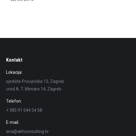
Kontakt
Lokacija:
sjedište Prisojnička 13, Zagreb
ured A. T. Mimare 14, Zagreb
Telefon:
+ 385 91 544 54 58
E-mail:
ana@akhconsulting.hr