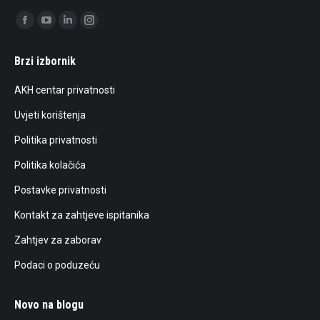
Find us on:
Facebook
YouTube
Linkedin
Instagram
page
page
page
page
Brzi izbornik
opens
opens
opens
opens
in
in
in
in
AKH centar privatnosti
new
new
new
new
Uvjeti korištenja
window
window
window
window
Politika privatnosti
Politika kolačića
Postavke privatnosti
Kontakt za zahtjeve ispitanika
Zahtjev za zaborav
Podaci o poduzeću
Novo na blogu