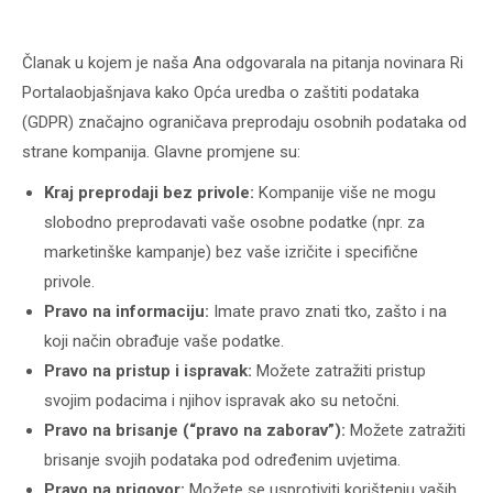
Članak u kojem je naša Ana odgovarala na pitanja novinara Ri
Portalaobjašnjava kako Opća uredba o zaštiti podataka
(GDPR) značajno ograničava preprodaju osobnih podataka od
strane kompanija. Glavne promjene su:
Kraj preprodaji bez privole:
Kompanije više ne mogu
slobodno preprodavati vaše osobne podatke (npr. za
marketinške kampanje) bez vaše izričite i specifične
privole.
Pravo na informaciju:
Imate pravo znati tko, zašto i na
koji način obrađuje vaše podatke.
Pravo na pristup i ispravak:
Možete zatražiti pristup
svojim podacima i njihov ispravak ako su netočni.
Pravo na brisanje (“pravo na zaborav”):
Možete zatražiti
brisanje svojih podataka pod određenim uvjetima.
Pravo na prigovor:
Možete se usprotiviti korištenju vaših